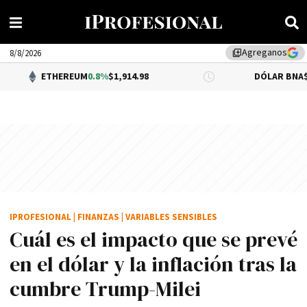
Agreganos
library_add
8/8/2026
THEREUM
0.8%
$1,914.98
DÓLAR BNA
$1,520.00
IPROFESIONAL
|
FINANZAS
|
VARIABLES SENSIBLES
Cuál es el impacto que se prevé
en el dólar y la inflación tras la
cumbre Trump-Milei