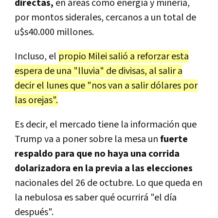
directas,
en áreas como energía y minería,
por montos siderales, cercanos a un total de
u$s40.000 millones.
Incluso, el
propio Milei salió a reforzar esta
espera de una "lluvia" de divisas, al salir a
decir el lunes que "nos van a salir dólares por
las orejas".
Es decir, el mercado tiene la información que
Trump va a poner sobre la mesa un
fuerte
respaldo para que no haya una corrida
dolarizadora en la previa a las elecciones
nacionales del 26 de octubre. Lo que queda en
la nebulosa es saber qué ocurrirá "el día
después".