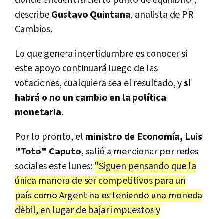
describe
Gustavo Quintana
, analista de PR
Cambios.
Lo que genera incertidumbre es conocer si
este apoyo continuará luego de las
votaciones, cualquiera sea el resultado, y
si
habrá o no un cambio en la política
monetaria
.
Por lo pronto, el
ministro de Economía, Luis
"Toto" Caputo
, salió a mencionar por redes
sociales este lunes:
"Siguen pensando que la
única manera de ser competitivos para un
país como Argentina es teniendo una moneda
débil, en lugar de bajar impuestos y