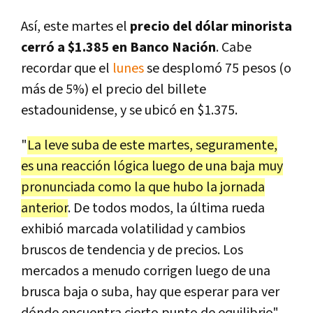
Así, este martes el
precio del dólar minorista
cerró a $1.385 en Banco Nación
. Cabe
recordar que el
lunes
se desplomó 75 pesos (o
más de 5%) el precio del billete
estadounidense, y se ubicó en $1.375.
"
La leve suba de este martes, seguramente,
es una reacción lógica luego de una baja muy
pronunciada como la que hubo la jornada
anterior
. De todos modos, la última rueda
exhibió marcada volatilidad y cambios
bruscos de tendencia y de precios. Los
mercados a menudo corrigen luego de una
brusca baja o suba, hay que esperar para ver
dónde encuentra cierto punto de equilibrio",