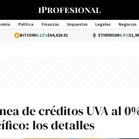
nomía
Política
Finanzas
Impuestos
Legales
Negocios
Management
ITCOIN
0.12%
$64,620.01
ETHEREUM
0.5%
$1,907.00
ínea de créditos UVA al 0
fico: los detalles