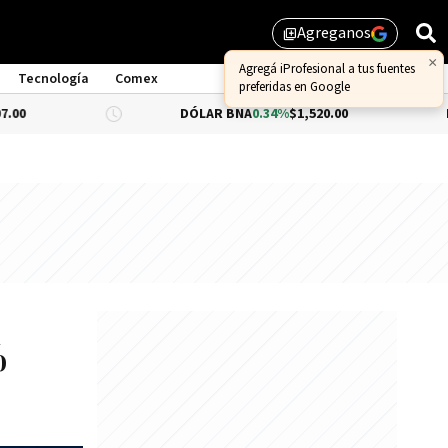
Agreganos
library_add
Tecnología
Comex
DÓLAR BNA
0.34%
$1,520.00
DÓLAR BLUE
%