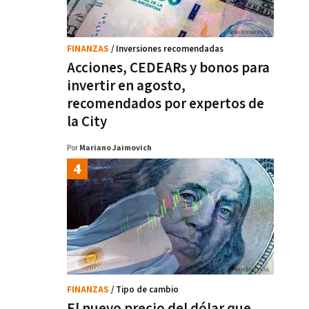
FINANZAS
/ Inversiones recomendadas
Acciones, CEDEARs y bonos para
invertir en agosto,
recomendados por expertos de
la City
Por
Mariano Jaimovich
FINANZAS
/ Tipo de cambio
El nuevo precio del dólar que