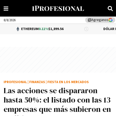
Agreganos
library_add
8/8/2026
ETHEREUM
0.11%
$1,899.56
DÓLAR BNA
$1,520.0
IPROFESIONAL
|
FINANZAS
|
FIESTA EN LOS MERCADOS
Las acciones se dispararon
hasta 50%: el listado con las 13
empresas que más subieron en