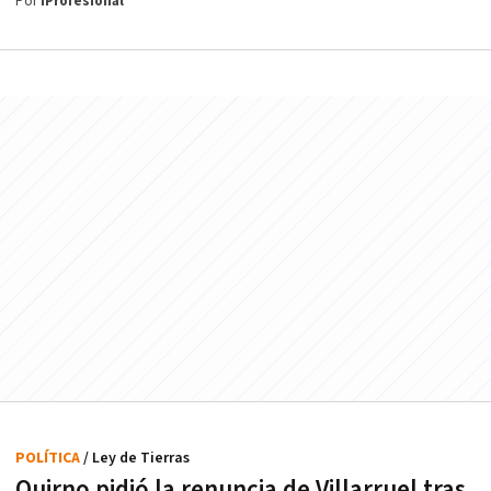
Por
iProfesional
POLÍTICA
/ Ley de Tierras
Quirno pidió la renuncia de Villarruel tras