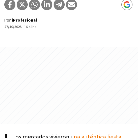
Por
iProfesional
27/10/2025
- 16:44hs
os mercados vivieron u
na auténtica fiesta