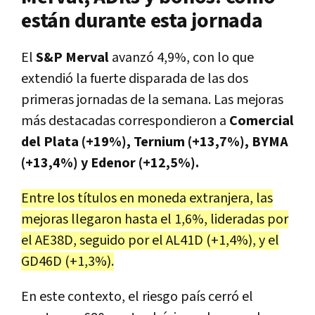
están durante esta jornada
El
S&P Merval
avanzó 4,9%, con lo que
extendió la fuerte disparada de las dos
primeras jornadas de la semana. Las mejoras
más destacadas correspondieron a
Comercial
del Plata (+19%), Ternium (+13,7%), BYMA
(+13,4%) y Edenor (+12,5%).
Entre los títulos en moneda extranjera, las
mejoras llegaron hasta el 1,6%, lideradas por
el AE38D, seguido por el AL41D (+1,4%), y el
GD46D (+1,3%).
En este contexto, el riesgo país cerró el