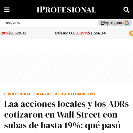
Agreganos
library_add
10/8/2026
.31
DÓLAR CCL
-1.25%
$1,556.14
BITCOIN
$6
IPROFESIONAL
|
FINANZAS
|
MERCADO FINANCIERO
Laa acciones locales y los ADRs
cotizaron en Wall Street con
subas de hasta 19%: qué pasó