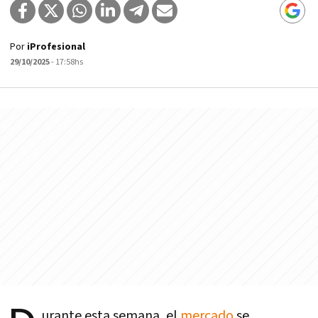
Por
iProfesional
29/10/2025
- 17:58hs
urante esta semana, el
mercado
se