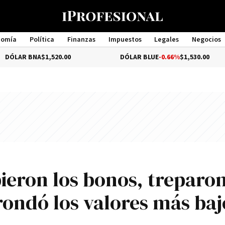
nomía
Política
Finanzas
Impuestos
Legales
Negocios
Management
NA
$1,520.00
DÓLAR BLUE
-0.66%
$1,530.00
bieron los bonos, treparon
 rondó los valores más baj