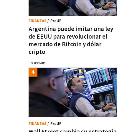
FINANZAS
/ iProUP
Argentina puede imitar una ley
de EEUU para revolucionar el
mercado de Bitcoin y dólar
cripto
Por
iProUP
FINANZAS
/ iProUP
Wall Street cambia su estrategia