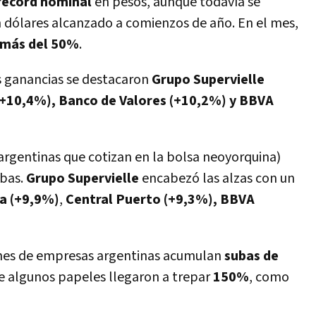
récord nominal
en pesos, aunque todavía se
dólares alcanzado a comienzos de año. En el mes,
más del 50%
.
s ganancias se destacaron
Grupo Supervielle
(+10,4%), Banco de Valores (+10,2%) y
BBVA
argentinas que cotizan en la bolsa neoyorquina)
ubas.
Grupo Supervielle
encabezó las alzas con un
ia (+9,9%)
,
Central Puerto (+9,3%),
BBVA
iones de empresas argentinas acumulan
subas de
e algunos papeles llegaron a trepar
150%
, como