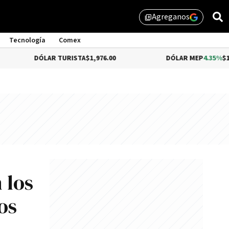
Agreganos
library_add
Tecnología
Comex
DÓLAR TURISTA
$1,976.00
DÓLAR MEP
4.35%
$1,579.46
 los
os