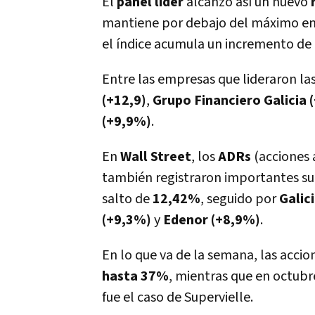
El
panel líder
alcanzó así un nuevo
mantiene por debajo del máximo en 
el índice acumula un incremento de
Entre las empresas que lideraron la
(+12,9)
,
Grupo Financiero Galicia 
(+9,9%)
.
En
Wall Street
, los
ADRs
(acciones 
también registraron importantes s
salto de
12,42%
, seguido por
Galic
(+9,3%)
y
Edenor (+8,9%)
.
En lo que va de la semana, las acc
hasta 37%
, mientras que en octubr
fue el caso de Supervielle.