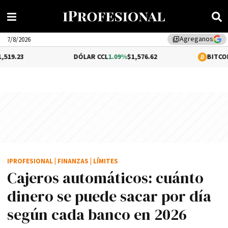
Agreganos
library_add
7/8/2026
DÓLAR CCL
1.09%
$1,576.62
BITCOIN
0.13%
$64
IPROFESIONAL
|
FINANZAS
|
LÍMITES
Cajeros automáticos: cuánto
dinero se puede sacar por día
según cada banco en 2026