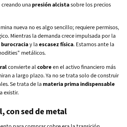
, creando una
presión alcista
sobre los precios
mina nueva no es algo sencillo; requiere permisos,
ico. Mientras la demanda crece impulsada por la
a
burocracia
y la
escasez física
. Estamos ante la
odities" metálicos.
ral
convierte al
cobre
en el activo financiero más
iran a largo plazo. Ya no se trata solo de construir
les. Se trata de la
materia prima indispensable
 existir.
al, con sed de metal
ento para comprar cobre era la transición