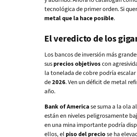
y aburrido. Ahora lo catalogan com
tecnológica de primer orden. Si quer
metal que la hace posible
.
El veredicto de los giga
Los bancos de inversión más grand
sus
precios objetivos
con agresivid
la tonelada de cobre podría escalar
de
2026
. Ven un déficit de metal re
año.
Bank of America
se suma a la ola a
están en niveles peligrosamente baj
en una mina importante podría disp
ellos, el
piso del precio
se ha eleva