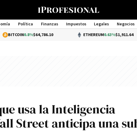
nomía
Política
Finanzas
Impuestos
Legales
Negocios
Management
IN
0.8%
$64,786.10
ETHEREUM
0.63%
$1,911.64
que usa la Inteligencia
Wall Street anticipa una su