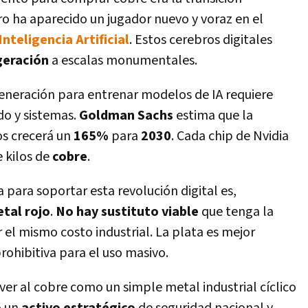
ero ha aparecido un jugador nuevo y voraz en el
nteligencia Artificial
. Estos cerebros digitales
geración
a escalas monumentales.
eneración para entrenar modelos de IA requiere
do y sistemas.
Goldman Sachs
estima que la
os crecerá un
165%
para
2030
. Cada chip de Nvidia
 kilos de
cobre
.
a para soportar esta revolución digital es,
etal rojo
.
No hay sustituto viable
que tenga la
 el mismo costo industrial. La plata es mejor
rohibitiva para el uso masivo.
 ver al cobre como un simple metal industrial cíclico