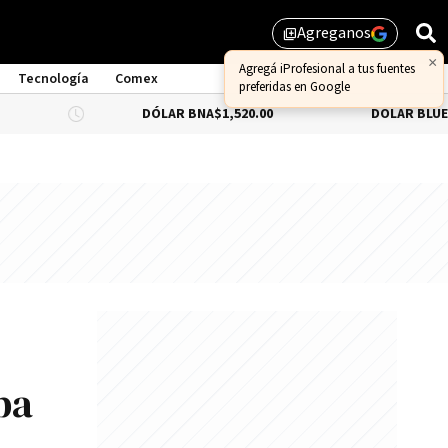
Agreganos
library_add
×
Agregá iProfesional a tus fuentes
Tecnología
Comex
preferidas en Google
DÓLAR BNA
$1,520.00
DÓLAR BLUE
-0.66%
$1,
ba