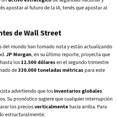
o un
activo estratégico
de seguridad nacional y
és apostar al futuro de la IA, tenés que apostar al
ntes de Wall Street
es del mundo han tomado nota y están actualizando
ad.
JP Morgan
, en su último reporte, proyecta que
 hasta los
12.500 dólares
en el segundo trimestre
finado de
330.000 toneladas métricas
para este
lcista advirtiendo que los
inventarios globales
os. Su pronóstico sugiere que cualquier interrupción
arar los precios
verticalmente
hacia arriba. Para
do estructuralmente.