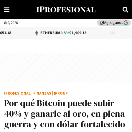
Agreganos
library_add
8/8/2026
ETHEREUM
0.5%
$1,909.13
DÓLAR BNA
IPROFESIONAL
|
FINANZAS
|
IPROUP
Por qué Bitcoin puede subir
40% y ganarle al oro, en plena
guerra y con dólar fortalecido