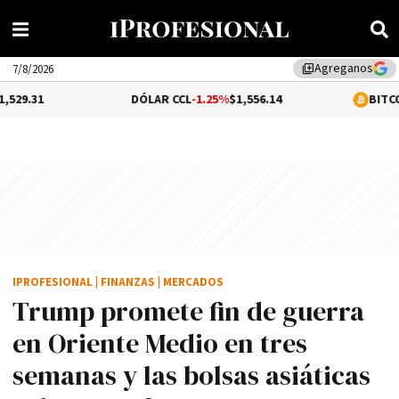
Agreganos
library_add
7/8/2026
DÓLAR CCL
-1.25%
$1,556.14
BITCOIN
0.99%
$64
IPROFESIONAL
|
FINANZAS
|
MERCADOS
Trump promete fin de guerra
en Oriente Medio en tres
semanas y las bolsas asiáticas