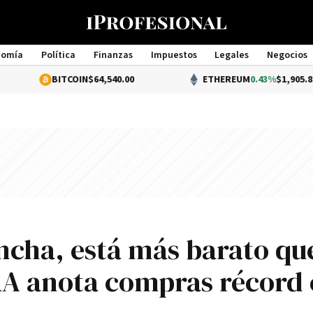
nomía
Política
Finanzas
Impuestos
Legales
Negocios
Management
BITCOIN
$64,540.00
ETHEREUM
0.43%
$1,905.84
pincha, está más barato qu
RA anota compras récord