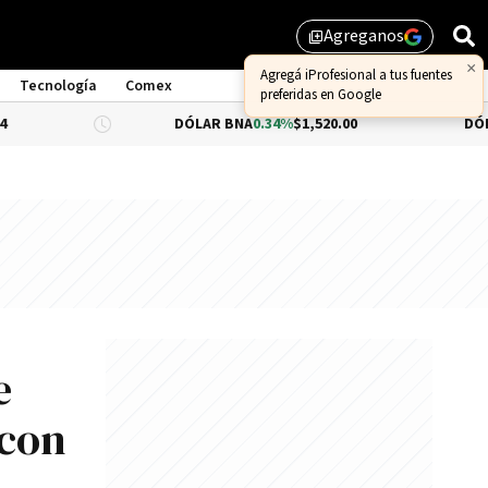
Agreganos
library_add
×
Agregá iProfesional a tus fuentes
Tecnología
Comex
preferidas en Google
DÓLAR BNA
0.34%
$1,520.00
DÓLAR BLUE
$1
e
 con