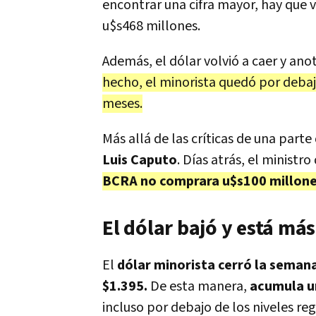
encontrar una cifra mayor, hay que v
u$s468 millones.
Además, el dólar volvió a caer y an
hecho, el minorista quedó por debaj
meses.
Más allá de las críticas de una parte 
Luis Caputo
. Días atrás, el ministr
BCRA no comprara u$s100 millones 
El dólar bajó y está má
El
dólar minorista cerró la semana
$1.395.
De esta manera,
acumula un
incluso por debajo de los niveles reg