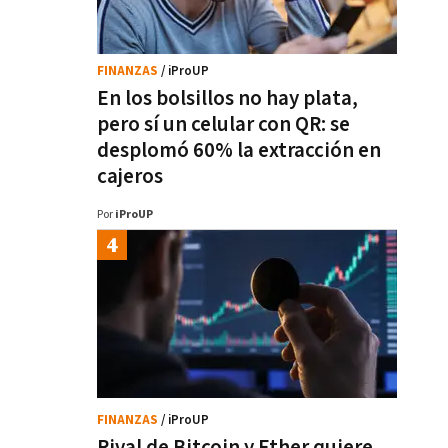
FINANZAS
/ iProUP
En los bolsillos no hay plata,
pero sí un celular con QR: se
desplomó 60% la extracción en
cajeros
Por
iProUP
FINANZAS
/ iProUP
Rival de Bitcoin y Ether quiere