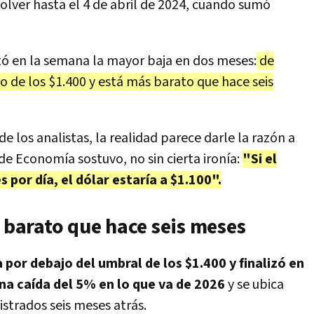
olver hasta el 4 de abril de 2024, cuando sumó
otó en la semana la mayor baja en dos meses:
de
o de los $1.400 y está más barato que hace seis
de los analistas, la realidad parece darle la razón a
o de Economía sostuvo, no sin cierta ironía:
"Si el
por día, el dólar estaría a $1.100".
s barato que hace seis meses
 por debajo del umbral de los $1.400 y finalizó en
a caída del 5% en lo que va de 2026
y se ubica
istrados seis meses atrás.