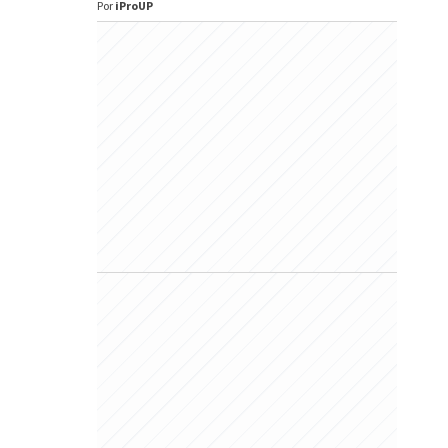
Por
iProUP