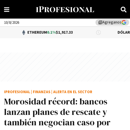
Agreganos
library_add
10/8/2026
ETHEREUM
0.1%
$1,917.33
DÓLAR BNA
$1,520.
IPROFESIONAL
|
FINANZAS
|
ALERTA EN EL SECTOR
Morosidad récord: bancos
lanzan planes de rescate y
también negocian caso por