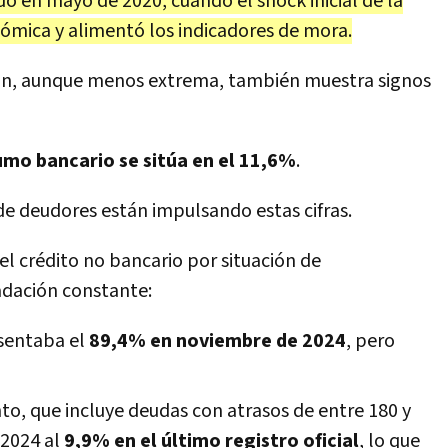
o en mayo de 2020, cuando el shock inicial de la
ómica y alimentó los indicadores de mora.
ción, aunque menos extrema, también muestra signos
umo bancario se sitúa en el 11,6%
.
e deudores están impulsando estas cifras.
del crédito no bancario por situación de
adación constante:
esentaba el
89,4% en noviembre de 2024
, pero
nto, que incluye deudas con atrasos de entre 180 y
 2024 al
9,9% en el último registro oficial
, lo que