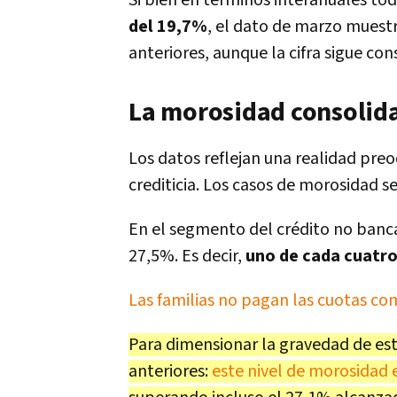
Si bien en términos interanuales to
del 19,7%
, el dato de marzo muest
anteriores, aunque la cifra sigue co
La morosidad consolida 
Los datos reflejan una realidad preo
crediticia. Los casos de morosidad s
En el segmento del crédito no banca
27,5%. Es decir,
uno de cada cuatro
Las familias no pagan las cuotas c
Para dimensionar la gravedad de es
anteriores:
este nivel de morosidad 