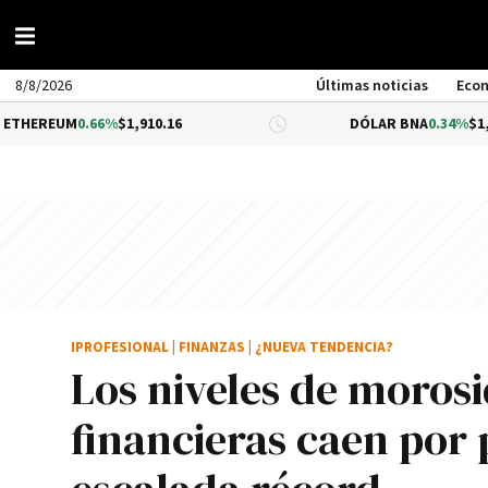
8/8/2026
Últimas noticias
Eco
0.66%
$1,910.16
DÓLAR BNA
0.34%
$1,520.00
IPROFESIONAL
|
FINANZAS
|
¿NUEVA TENDENCIA?
Los niveles de morosi
financieras caen por 