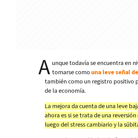
A
unque todavía se encuentra en ni
tomarse como
una leve señal de
también como un registro positivo p
de la economía.
La mejora da cuenta de una leve baj
ahora es si se trata de una reversión
luego del stress cambiario y la súbita