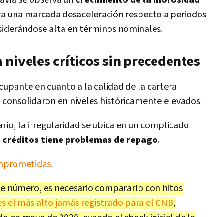
davía se observa un
crecimiento de la morosidad
ra una marcada desaceleración respecto a periodos
nsiderándose alta en términos nominales.
niveles críticos sin precedentes
cupante en cuanto a la calidad de la cartera
e consolidaron en niveles históricamente elevados.
rio, la irregularidad se ubica en un complicado
 créditos tiene problemas de repago
.
omprometidas.
te número, es necesario compararlo con hitos
es el más alto jamás registrado para el CNB
,