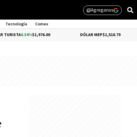
Agreganos
library_add
Tecnología
Comex
0.34%
$1,976.00
DÓLAR MEP
$1,510.79
DÓL
e