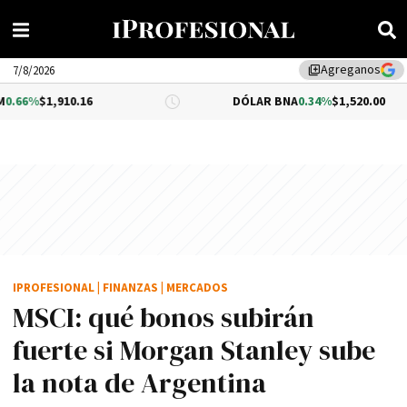
Agreganos
library_add
7/8/2026
910.16
DÓLAR BNA
0.34%
$1,520.00
IPROFESIONAL
|
FINANZAS
|
MERCADOS
MSCI: qué bonos subirán
fuerte si Morgan Stanley sube
la nota de Argentina