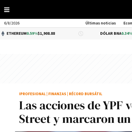
6/8/2026
Últimas noticias
Eco
UM
0.59%
$1,908.88
DÓLAR BNA
0.34%
$1,520.00
IPROFESIONAL
|
FINANZAS
|
RÉCORD BURSÁTIL
Las acciones de YPF v
Street y marcaron un