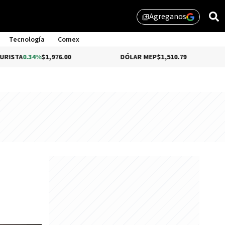
Agreganos
library_add
Tecnología
Comex
4%
$1,976.00
DÓLAR MEP
$1,510.79
DÓLAR C