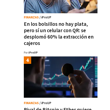
FINANZAS
/ iProUP
En los bolsillos no hay plata,
pero sí un celular con QR: se
desplomó 60% la extracción en
cajeros
Por
iProUP
FINANZAS
/ iProUP
Rival de Bitcoin y Ether quiere