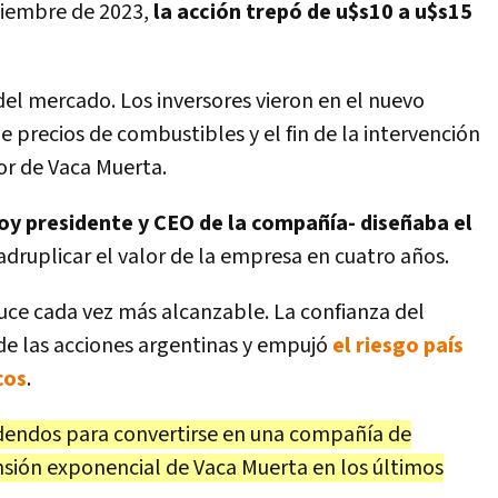
viembre de 2023,
la acción trepó de u$s10 a u$s15
 del mercado. Los inversores vieron en el nuevo
 precios de combustibles y el fin de la intervención
or de Vaca Muerta.
oy presidente y CEO de la compañía- diseñaba el
adruplicar el valor de la empresa en cuatro años.
luce cada vez más alcanzable. La confianza del
de las acciones argentinas y empujó
el riesgo país
cos
.
idendos para convertirse en una compañía de
nsión exponencial de Vaca Muerta en los últimos