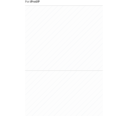
Por
iProUP