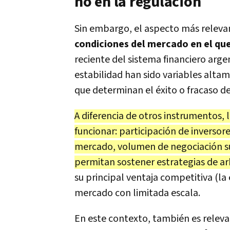
no en la regulación
Sin embargo, el aspecto más relevant
condiciones del mercado en el qu
reciente del sistema financiero arge
estabilidad han sido variables altam
que determinan el éxito o fracaso de 
A diferencia de otros instrumentos, 
funcionar: participación de inversor
mercado, volumen de negociación s
permitan sostener estrategias de arb
su principal ventaja competitiva (la 
mercado con limitada escala.
En este contexto, también es relev