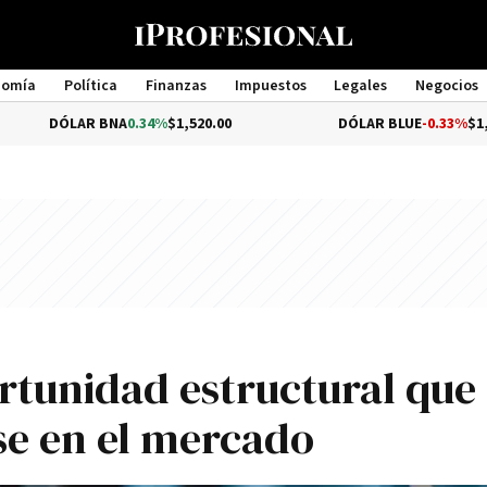
nomía
Política
Finanzas
Impuestos
Legales
Negocios
Management
AR BNA
0.34%
$1,520.00
DÓLAR BLUE
-0.33%
$1,540.00
ortunidad estructural que
se en el mercado