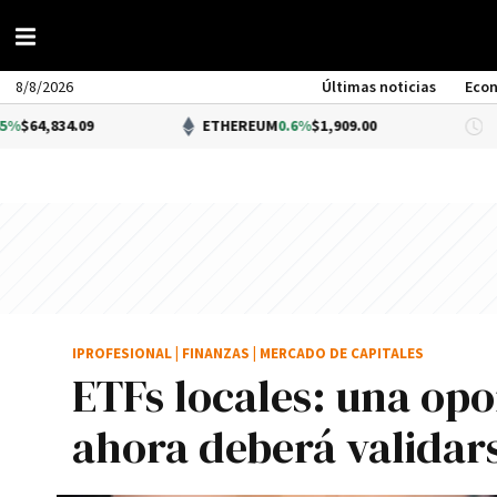
8/8/2026
Últimas noticias
Eco
.09
ETHEREUM
0.6%
$1,909.00
DÓL
IPROFESIONAL
|
FINANZAS
|
MERCADO DE CAPITALES
ETFs locales: una op
ahora deberá validar