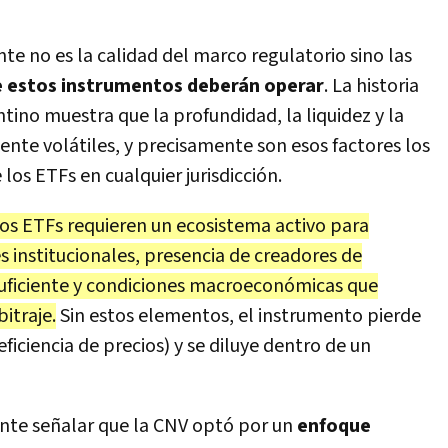
e no es la calidad del marco regulatorio sino las
e estos instrumentos deberán operar
. La historia
ntino muestra que la profundidad, la liquidez y la
ente volátiles, y precisamente son esos factores los
los ETFs en cualquier jurisdicción.
los ETFs requieren un ecosistema activo para
es institucionales, presencia de creadores de
uficiente y condiciones macroeconómicas que
itraje.
Sin estos elementos, el instrumento pierde
eficiencia de precios) y se diluye dentro de un
ante señalar que la CNV optó por un
enfoque