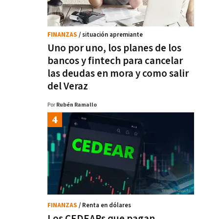
FINANZAS
/ situación apremiante
Uno por uno, los planes de los
bancos y fintech para cancelar
las deudas en mora y como salir
del Veraz
Por
Rubén Ramallo
FINANZAS
/ Renta en dólares
Los CEDEARs que pagan