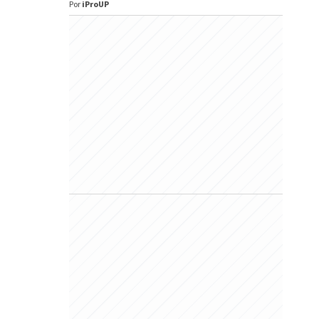
Por
iProUP