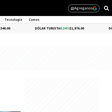
Agreganos
library_add
Tecnología
Comex
DÓLAR TURISTA
0.34%
$1,976.00
DÓLAR MEP
-