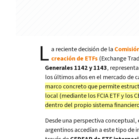
L
a reciente decisión de la
Comisión
creación de ETFs
(Exchange Trade
Generales 1142 y 1143
, representa
los últimos años en el mercado de c
marco concreto que permite estructu
local (mediante los FCIA ETF y los C
dentro del propio sistema financier
Desde una perspectiva conceptual, e
argentinos accedían a este tipo de 