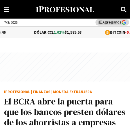
Agreganos
library_add
7/8/2026
DÓLAR CCL
1.02%
$1,575.53
BITCOIN
-0.2%
$64,416.0
IPROFESIONAL
|
FINANZAS
|
MONEDA EXTRANJERA
El BCRA abre la puerta para
que los bancos presten dólares
de los ahorristas a empresas