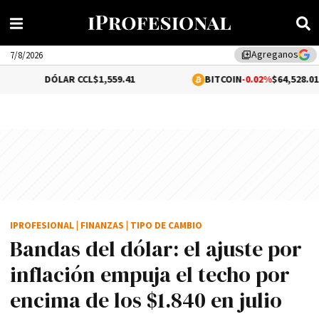
Agreganos
library_add
7/8/2026
LAR CCL
$1,559.41
BITCOIN
-0.02%
$64,528.01
IPROFESIONAL
|
FINANZAS
|
TIPO DE CAMBIO
Bandas del dólar: el ajuste por
inflación empuja el techo por
encima de los $1.840 en julio