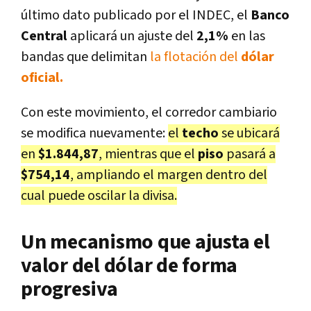
último dato publicado por el INDEC, el
Banco
Central
aplicará un ajuste del
2,1%
en las
bandas que delimitan
la flotación del
dólar
oficial.
Con este movimiento, el corredor cambiario
se modifica nuevamente:
el
techo
se ubicará
en
$1.844,87
, mientras que el
piso
pasará a
$754,14
, ampliando el margen dentro del
cual puede oscilar la divisa.
Un mecanismo que ajusta el
valor del dólar de forma
progresiva