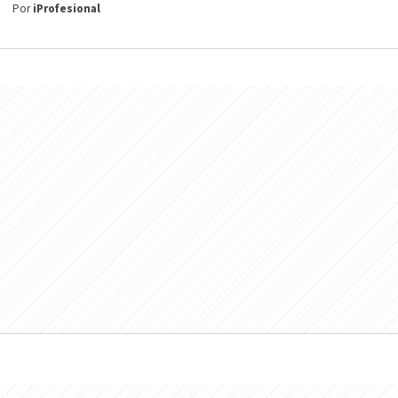
Por
iProfesional