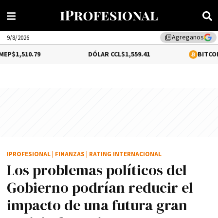
Agreganos
library_add
9/8/2026
.79
DÓLAR CCL
$1,559.41
BITCOIN
0.39%
$64
IPROFESIONAL
|
FINANZAS
|
RATING INTERNACIONAL
Los problemas políticos del
Gobierno podrían reducir el
impacto de una futura gran