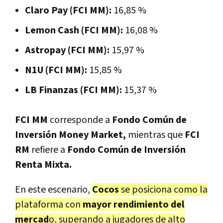
Claro Pay (FCI MM):
16,85 %
Lemon Cash (FCI MM):
16,08 %
Astropay (FCI MM):
15,97 %
N1U (FCI MM):
15,85 %
LB Finanzas (FCI MM):
15,37 %
FCI MM
corresponde a
Fondo Común de
Inversión Money Market,
mientras que
FCI
RM
refiere a
Fondo Común de Inversión
Renta Mixta.
En este escenario,
Cocos
se posiciona como la
plataforma con
mayor rendimiento del
mercad
o, superando a jugadores de alto