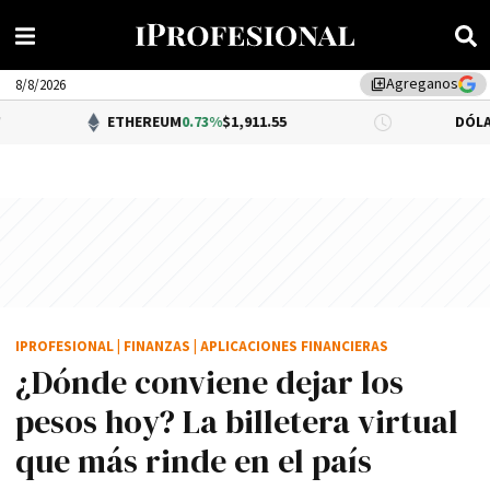
Agreganos
library_add
8/8/2026
ETHEREUM
0.73%
$1,911.55
DÓLAR BNA
0.34%
IPROFESIONAL
|
FINANZAS
|
APLICACIONES FINANCIERAS
¿Dónde conviene dejar los
pesos hoy? La billetera virtual
que más rinde en el país