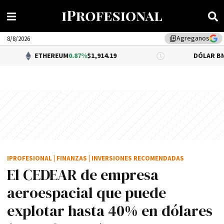
Agreganos
library_add
8/8/2026
THEREUM
0.87%
$1,914.19
DÓLAR BNA
0.34%
$1,5
IPROFESIONAL
|
FINANZAS
|
INVERSIONES RECOMENDADAS
El CEDEAR de empresa
aeroespacial que puede
explotar hasta 40% en dólares