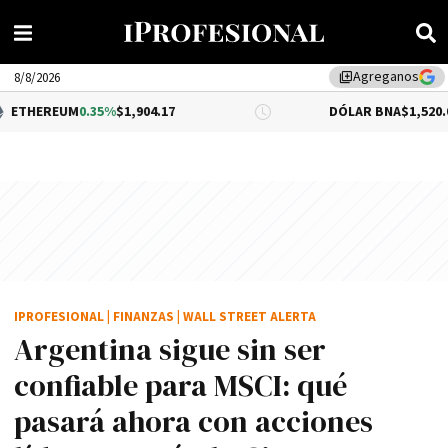
Agreganos
library_add
8/8/2026
M
0.35%
$1,904.17
DÓLAR BNA
$1,520.00
IPROFESIONAL
|
FINANZAS
|
WALL STREET ALERTA
Argentina sigue sin ser
confiable para MSCI: qué
pasará ahora con acciones