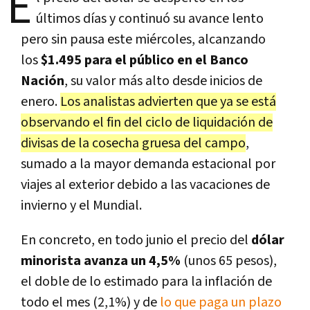
E
últimos días y continuó su avance lento
pero sin pausa este miércoles, alcanzando
los
$1.495 para el público en el Banco
Nación
, su valor más alto desde inicios de
enero.
Los analistas advierten que ya se está
observando el fin del ciclo de liquidación de
divisas de la cosecha gruesa del campo
,
sumado a la mayor demanda estacional por
viajes al exterior debido a las vacaciones de
invierno y el Mundial.
En concreto, en todo junio el precio del
dólar
minorista avanza un 4,5%
(unos 65 pesos),
el doble de lo estimado para la inflación de
todo el mes (2,1%) y de
lo que paga un plazo