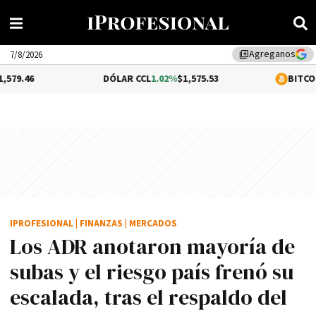
Agreganos
library_add
7/8/2026
DÓLAR CCL
1.02%
$1,575.53
BITCOIN
-0.13%
$64
IPROFESIONAL
|
FINANZAS
|
MERCADOS
Los ADR anotaron mayoría de
subas y el riesgo país frenó su
escalada, tras el respaldo del