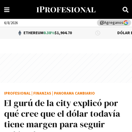
Agreganos
library_add
6/8/2026
ETHEREUM
0.38%
$1,904.70
DÓLAR BNA
0.34%
$1,
IPROFESIONAL
|
FINANZAS
|
PANORAMA CAMBIARIO
El gurú de la city explicó por
qué cree que el dólar todavía
tiene margen para seguir