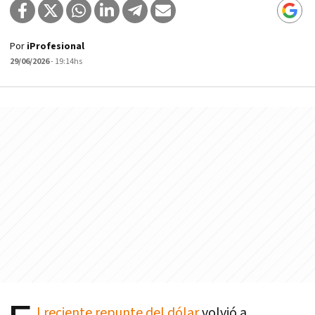
Por
iProfesional
29/06/2026
- 19:14hs
l reciente repunte del dólar
volvió a