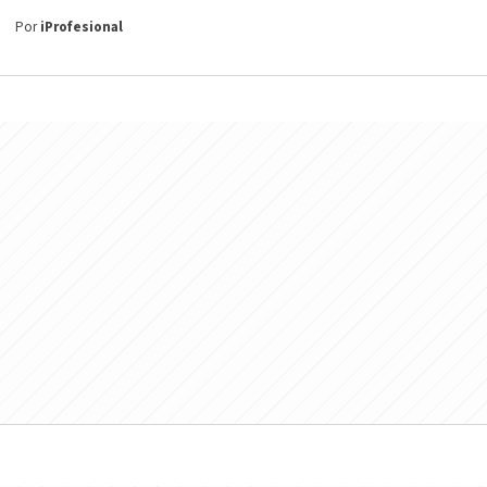
Por
iProfesional