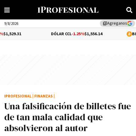
Agreganos
library_add
9/8/2026
DÓLAR CCL
-1.25%
$1,556.14
BITCOIN
$64,7
IPROFESIONAL
|
FINANZAS
|
Una falsificación de billetes fue
de tan mala calidad que
absolvieron al autor