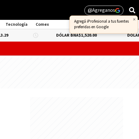
Agreganos
library_add
×
Agregá iProfesional a tus fuentes
Tecnología
Comex
preferidas en Google
DÓLAR BNA
$1,520.00
DÓLAR BLUE
-0.
ate la Ley de Propiedad Privada sin la reforma de tierras ex