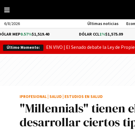
6/8/2026
Últimas noticias
Eco
P
0.57%
$1,519.40
DÓLAR CCL
1%
$1,575.09
EN VIVO | El Senado debate la Ley de Propie
Último Momento:
IPROFESIONAL
|
SALUD
|
ESTUDIOS EN SALUD
"Millennials" tienen 
desarrollar ciertos t