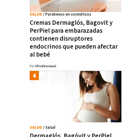
SALUD
/ Parabenos en cosméticos
Cremas Dermaglós, Bagovit y
PerPiel para embarazadas
contienen disruptores
endocrinos que pueden afectar
al bebé
Por
iProfesional
SALUD
/ Salud
Dermaglós, Bagóvit y PerPiel