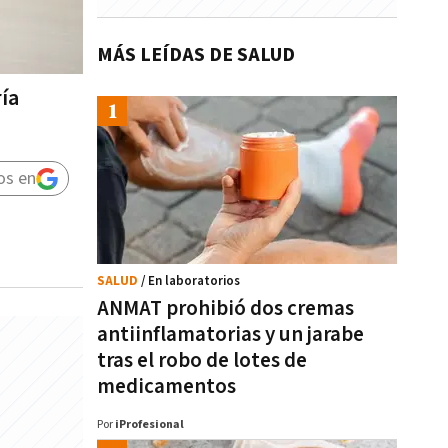
MÁS LEÍDAS DE SALUD
ía
os en
SALUD
/ En laboratorios
ANMAT prohibió dos cremas
antiinflamatorias y un jarabe
tras el robo de lotes de
medicamentos
Por
iProfesional