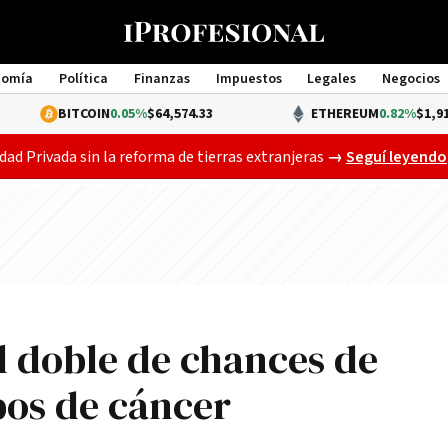
nomía
Política
Finanzas
Impuestos
Legales
Negocios
Management
BITCOIN
0.05%
$64,574.33
ETHEREUM
0.82%
$1,913.29
El Senado ya deb
dad Privada sin la reforma de tierras extranjeras
→
Seguí leyendo
el doble de chances de
ipos de cáncer