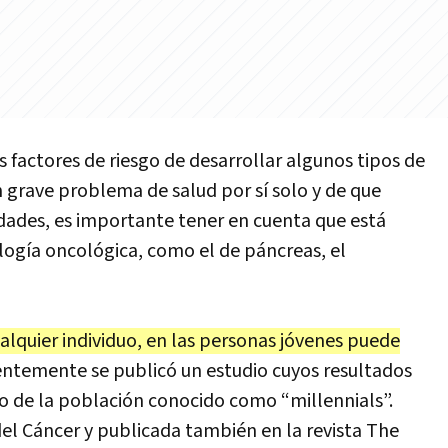
s
factores
de
riesgo
de
desarrollar
algunos
tipos
de
n
grave
problema
de
salud
por
s
í
solo
y
de
que
dades
,
es
importante
tener
en
cuenta
que
est
á
log
í
a
oncol
ó
gica
,
como
el
de
p
á
ncreas
,
el
ualquier individuo, en las personas jóvenes puede
ntemente se publicó un estudio cuyos resultados
o de la población conocido como “millennials”.
del Cáncer y publicada también en la revista The