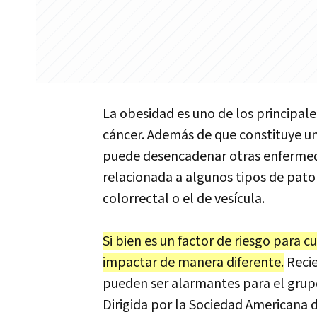
La
obesidad
es
uno
de
los
principale
c
á
ncer
.
Adem
á
s
de
que
constituye
u
puede
desencadenar
otras
enferme
relacionada
a
algunos
tipos
de
pato
colorrectal
o
el
de
ves
í
cula
.
Si bien es un factor de riesgo para c
impactar de manera diferente.
Recie
pueden ser alarmantes para el grup
Dirigida por la Sociedad Americana 