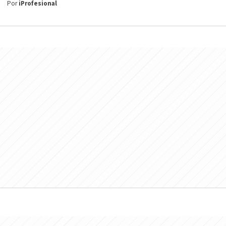
Por
iProfesional