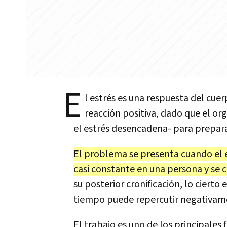
E
l estrés es una respuesta del cuer
reacción positiva, dado que el or
el estrés desencadena- para prepara
El problema se presenta cuando el 
casi constante en una persona y se cr
su posterior cronificación, lo cierto
tiempo puede repercutir negativamen
El trabajo es uno de los principales