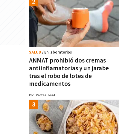
SALUD
/ En laboratorios
ANMAT prohibió dos cremas
antiinflamatorias y un jarabe
tras el robo de lotes de
medicamentos
Por
iProfesional