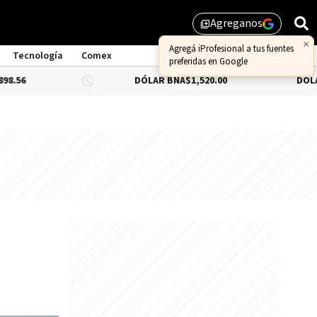
Agreganos
library_add
×
Agregá iProfesional a tus fuentes
Tecnología
Comex
preferidas en Google
DÓLAR BNA
$1,520.00
DÓLAR BLUE
-0.