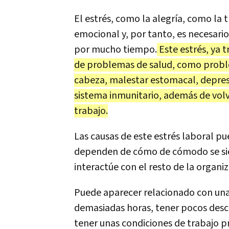
El estrés, como la alegría, como la t
emocional y, por tanto, es necesar
por mucho tiempo.
Este estrés, ya 
de problemas de salud, como proble
cabeza, malestar estomacal, depres
sistema inmunitario, además de volv
trabajo.
Las causas de este estrés laboral pue
dependen de cómo de cómodo se sien
interactúe con el resto de la organiz
Puede aparecer relacionado con una
demasiadas horas, tener pocos desca
tener unas condiciones de trabajo pr