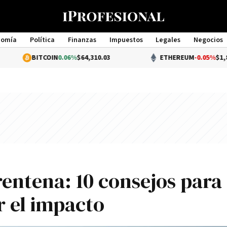
nomía
Política
Finanzas
Impuestos
Legales
Negocios
Management
BITCOIN
0.06%
$64,310.03
ETHEREUM
-0.05%
$1,898.56
rentena: 10 consejos para
r el impacto