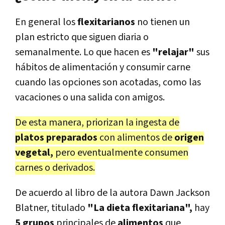
En general los
flexitarianos
no tienen un
plan estricto que siguen diaria o
semanalmente. Lo que hacen es
"relajar"
sus
hábitos de alimentación y consumir carne
cuando las opciones son acotadas, como las
vacaciones o una salida con amigos.
De esta manera, priorizan la ingesta de
platos preparados
con alimentos de
origen
vegetal,
pero eventualmente consumen
carnes o derivados.
De acuerdo al libro de la autora Dawn Jackson
Blatner, titulado
"La dieta flexitariana",
hay
5 grupos
principales de
alimentos
que