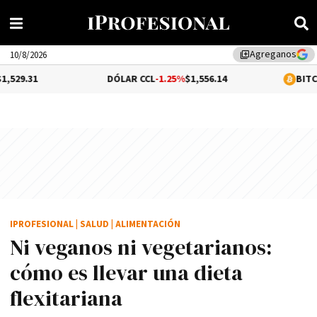
Agreganos
library_add
10/8/2026
DÓLAR CCL
-1.25%
$1,556.14
BITCOIN
0.05%
$64
IPROFESIONAL
|
SALUD
|
ALIMENTACIÓN
Ni veganos ni vegetarianos:
cómo es llevar una dieta
flexitariana