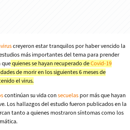
virus
creyeron estar tranquilos por haber vencido la
estudios más importantes del tema para prender
a que
quienes se hayan recuperado de
Covid-19
dades de morir en los siguientes 6 meses de
nido el virus.
os
continúan su vida con
secuelas
por más que hayan
ve. Los hallazgos del estudio fueron publicados en la
barcan tanto a quienes mostraron síntomas como los
mática.