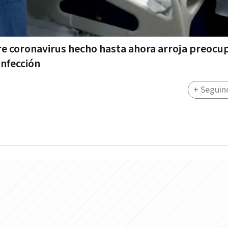
re coronavirus hecho hasta ahora arroja preocu
infección
+ Seguin