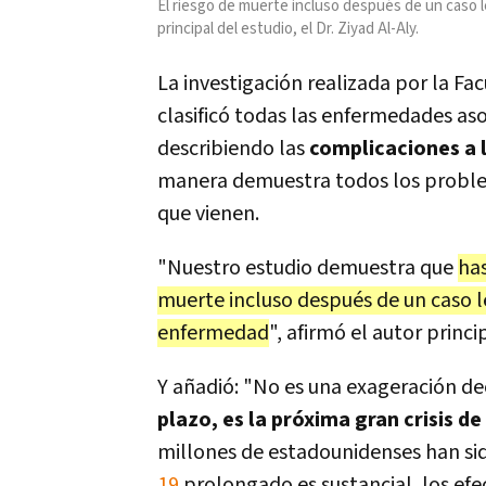
El riesgo de muerte incluso después de un caso 
principal del estudio, el Dr. Ziyad Al-Aly.
La investigación realizada por la F
clasificó todas las enfermedades as
describiendo las
complicaciones a 
manera demuestra todos los problem
que vienen.
"Nuestro estudio demuestra que
has
muerte incluso después de un caso le
enfermedad
", afirmó el autor princip
Y añadió: "No es una exageración de
plazo, es la próxima gran crisis de
millones de estadounidenses han sido
19
prolongado es sustancial, los ef