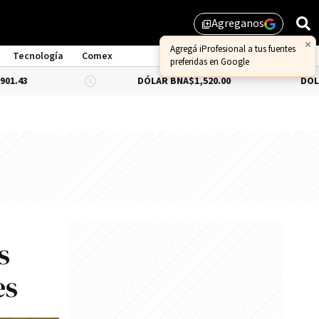
Agreganos
library_add
Tecnología
Comex
DÓLAR BNA
$1,520.00
DÓLAR BLUE
-0.
s
es