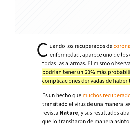
C
uando los recuperados de
corona
enfermedad, aparece uno de los 
todas las alarmas. El mismo observ
podrían tener un 60% más probabili
complicaciones derivadas de haber te
Es un hecho que
muchos recuperad
transitado el virus de una manera le
revista
Nature
, y sus resultados a
que lo transitaron de manera asinto