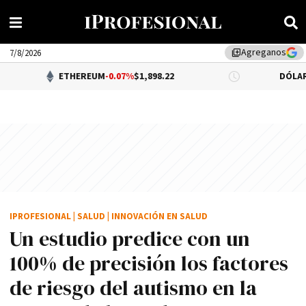
Agreganos
library_add
7/8/2026
ETHEREUM
-0.07%
$1,898.22
DÓLAR BNA
$1,520.
IPROFESIONAL
|
SALUD
|
INNOVACIÓN EN SALUD
Un estudio predice con un
100% de precisión los factores
de riesgo del autismo en la