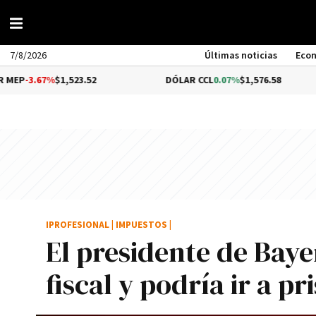
7/8/2026
Últimas noticias
Eco
7%
$1,523.52
DÓLAR CCL
0.07%
$1,576.58
BI
IPROFESIONAL
|
IMPUESTOS
|
El presidente de Bay
fiscal y podrí­a ir a pr