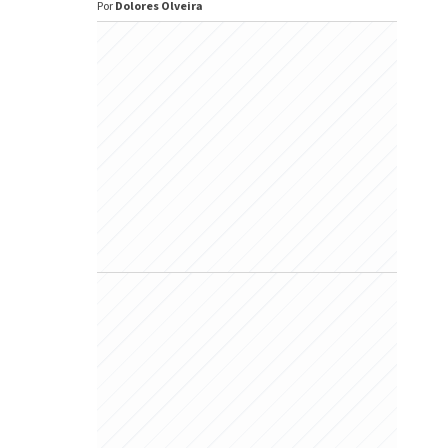
Por
Dolores Olveira