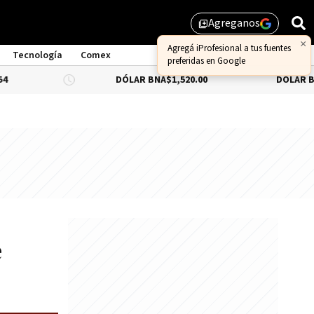
Agreganos
library_add
×
Agregá iProfesional a tus fuentes
Tecnología
Comex
preferidas en Google
DÓLAR BNA
$1,520.00
DÓLAR BLUE
$1,530.
e