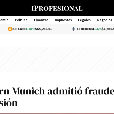
nomía
Política
Finanzas
Impuestos
Legales
Negocios
Management
TCOIN
1.48%
$65,238.01
ETHEREUM
1.6%
$1,930.54
ern Munich admitió fraud
isión