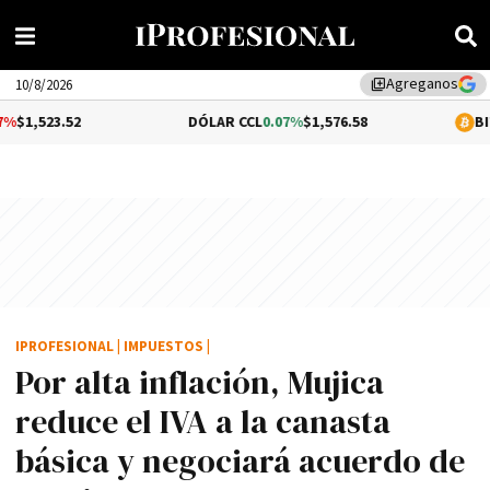
Agreganos
library_add
10/8/2026
2
DÓLAR CCL
0.07%
$1,576.58
BITCOIN
1.48
IPROFESIONAL
|
IMPUESTOS
|
Por alta inflación, Mujica
reduce el IVA a la canasta
básica y negociará acuerdo de