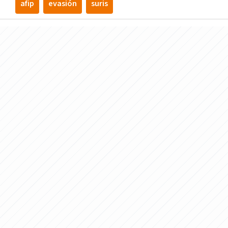
afip
evasión
suris