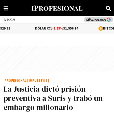
Agreganos
library_add
9/8/2026
DÓLAR CCL
-1.25%
$1,556.14
BITCOIN
0.33%
$64,9
IPROFESIONAL
|
IMPUESTOS
|
La Justicia dictó prisión
preventiva a Suris y trabó un
embargo millonario