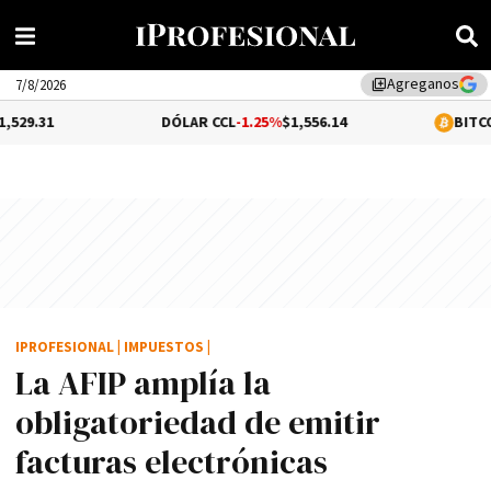
Agreganos
library_add
7/8/2026
DÓLAR CCL
-1.25%
$1,556.14
BITCOIN
0.99%
$6
IPROFESIONAL
|
IMPUESTOS
|
La AFIP amplí­a la
obligatoriedad de emitir
facturas electrónicas