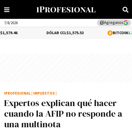
Agreganos
library_add
7/8/2026
DÓLAR CCL
$1,575.53
BITCOIN
1.36%
$65,157.
IPROFESIONAL
|
IMPUESTOS
|
Expertos explican qué hacer
cuando la AFIP no responde a
una multinota