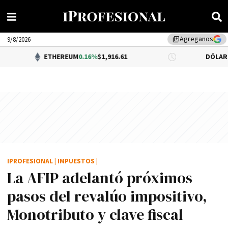
Agreganos
library_add
9/8/2026
ETHEREUM
0.16%
$1,916.61
DÓLAR BNA
$1,520.
IPROFESIONAL
|
IMPUESTOS
|
La AFIP adelantó próximos
pasos del revalúo impositivo,
Monotributo y clave fiscal