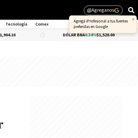
Agreganos
library_add
×
Agregá iProfesional a tus fuentes
Tecnología
Comex
preferidas en Google
DÓLAR BNA
0.34%
$1,520.00
DÓLAR 
r