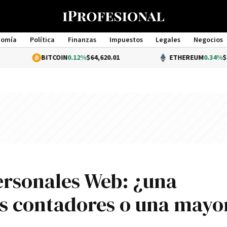
nomía
Política
Finanzas
Impuestos
Legales
Negocios
Management
BITCOIN
0.12%
$64,620.01
ETHEREUM
0.34%
$1,904.10
ersonales Web: ¿una
los contadores o una mayo