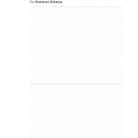
Por
Dolores Olveira