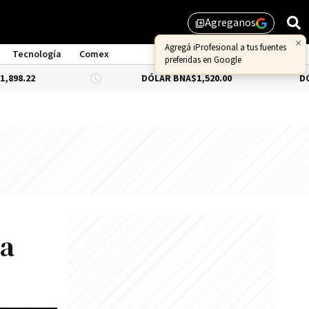
Agreganos
library_add
×
Agregá iProfesional a tus fuentes
Tecnología
Comex
preferidas en Google
DÓLAR BNA
$1,520.00
DÓLAR BLUE
 a