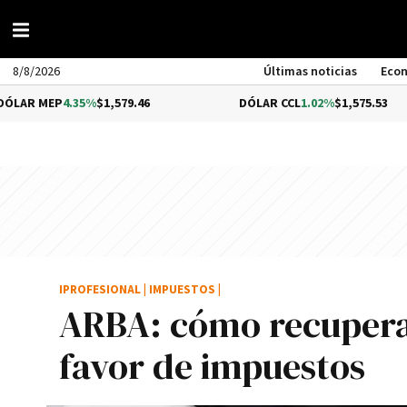
8/8/2026
Últimas noticias
Eco
P
4.35%
$1,579.46
DÓLAR CCL
1.02%
$1,575.53
IPROFESIONAL
|
IMPUESTOS
|
ARBA: cómo recuperar
favor de impuestos