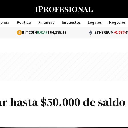
nomía
Política
Finanzas
Impuestos
Legales
Negocios
Management
BITCOIN
0.01%
$64,275.18
ETHEREUM
-0.07%
$1,898.22
 hasta $50.000 de saldo