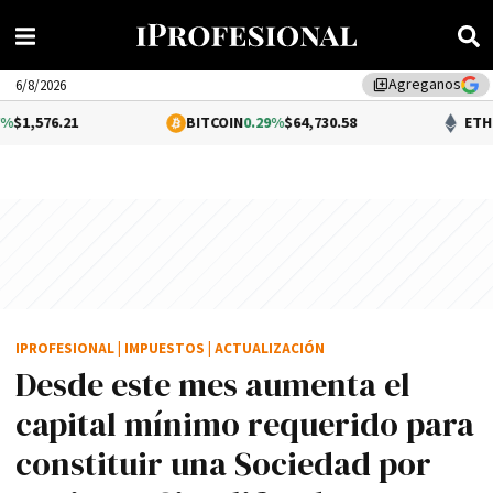
Agreganos
library_add
6/8/2026
BITCOIN
0.29%
$64,730.58
ETHEREUM
0.85
IPROFESIONAL
|
IMPUESTOS
|
ACTUALIZACIÓN
Desde este mes aumenta el
capital mínimo requerido para
constituir una Sociedad por