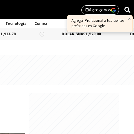
Agreganos
library_add
×
Agregá iProfesional a tus fuentes
Tecnología
Comex
preferidas en Google
DÓLAR BNA
$1,520.00
DÓLAR BLUE