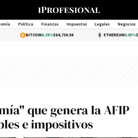
nomía
Política
Finanzas
Impuestos
Legales
Negocios
Management
BITCOIN
0.29%
$64,730.58
ETHEREUM
0.85%
$1,913.78
omía" que genera la AFIP
les e impositivos