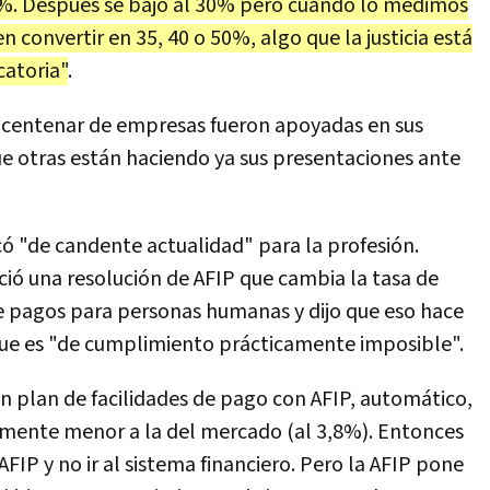
5%. Después se bajó al 30% pero cuando lo medimos
 convertir en 35, 40 o 50%, algo que la justicia está
catoria"
.
n centenar de empresas fueron apoyadas en sus
que otras están haciendo ya sus presentaciones ante
ó "de candente actualidad" para la profesión.
ció una resolución de AFIP que cambia la tasa de
 de pagos para personas humanas y dijo que eso hace
ue es "de cumplimiento prácticamente imposible".
un plan de facilidades de pago con AFIP, automático,
vamente menor a la del mercado (al 3,8%). Entonces
FIP y no ir al sistema financiero. Pero la AFIP pone