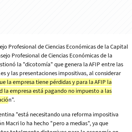
ejo Profesional de Ciencias Económicas de la Capital
sejo Profesional de Ciencias Económicas de la
estionó la "dicotomía" que genera la AFIP entre las
s y las presentaciones impositivas, al considerar
ue la empresa tiene pérdidas y para la AFIP la
dad la empresa está pagando no impuesto a las
ació
n".
entina "está necesitando una reforma impositiva
ón Macri lo ha hecho "pero a medias", ya que