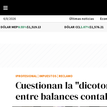
6/8/2026
Últimas noticias
Eco
P
0.55%
$1,519.13
DÓLAR CCL
1.07%
$1,576.21
IPROFESIONAL
|
IMPUESTOS
|
RECLAMO
Cuestionan la "dicot
entre balances contab