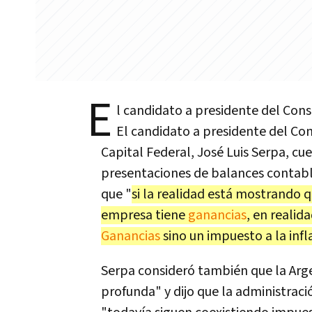
E
l candidato a presidente del Cons
El candidato a presidente del Con
Capital Federal, José Luis Serpa, cu
presentaciones de balances contable
que "
si la realidad está mostrando q
empresa tiene
ganancias
, en reali
Ganancias
sino un impuesto a la infl
Serpa consideró también que la Arg
profunda" y dijo que la administraci