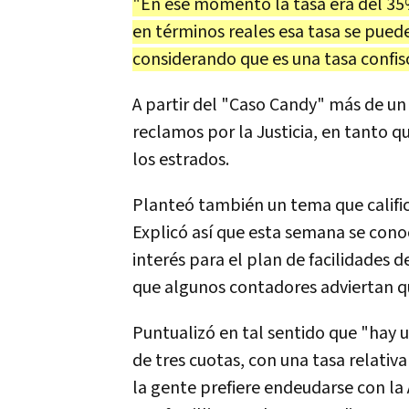
"En ese momento la tasa era del 3
en términos reales esa tasa se pueden
considerando que es una tasa confis
A partir del "Caso Candy" más de u
reclamos por la Justicia, en tanto 
los estrados.
Planteó también un tema que calific
Explicó así que esta semana se cono
interés para el plan de facilidades
que algunos contadores adviertan q
Puntualizó en tal sentido que "hay 
de tres cuotas, con una tasa relati
la gente prefiere endeudarse con la A