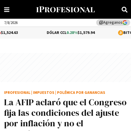
Agreganos
library_add
7/8/2026
DÓLAR CCL
0.28%
$1,579.94
BITCOIN
1.32%
IPROFESIONAL
|
IMPUESTOS
|
POLÉMICA POR GANANCIAS
La AFIP aclaró que el Congreso
fija las condiciones del ajuste
por inflación y no el