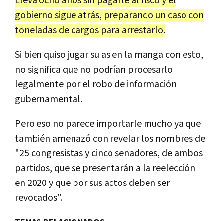
Lleva
ocho
a
ñ
os
sin
pagarle
al
fisco
y
el
gobierno
sigue
atr
á
s
,
preparando
un
caso
con
toneladas
de
cargos
para
arrestarlo
.
Si
bien
quiso
jugar
su
as
en
la
manga
con
esto
,
no
significa
que
no
podr
í
an
procesarlo
legalmente
por
el
robo
de
informaci
ó
n
gubernamental
.
Pero
eso
no
parece
importarle
mucho
ya
que
tambi
é
n
amenaz
ó
con
revelar
los
nombres
de
"
25
congresistas
y
cinco
senadores
,
de
ambos
partidos
,
que
se
presentar
á
n
a
la
reelecci
ó
n
en
2020
y
que
por
sus
actos
deben
ser
revocados
".