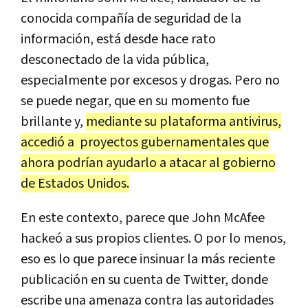
conocida
compa
ñí
a
de
seguridad
de
la
informaci
ó
n
,
est
á
desde
hace
rato
desconectado
de
la
vida
p
ú
blica
,
especialmente
por
excesos
y
drogas
.
Pero
no
se
puede
negar
,
que
en
su
momento
fue
brillante
y
,
mediante
su
plataforma
antivirus
,
accedi
ó
a
proyectos
gubernamentales
que
ahora
podr
í
an
ayudarlo
a
atacar
al
gobierno
de
Estados
Unidos
.
En
este
contexto
,
parece
que
John
McAfee
hacke
ó
a
sus
propios
clientes
.
O
por
lo
menos
,
eso
es
lo
que
parece
insinuar
la
m
á
s
reciente
publicaci
ó
n
en
su
cuenta
de
Twitter
,
donde
escribe
una
amenaza
contra
las
autoridades