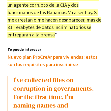
un
agente
corrupto
de
la
CIA
y
dos
funcionarios
de
las
Bahamas
.
Va
a
ser
hoy
.
Si
me
arrestan
o
me
hacen
desaparecer
,
m
á
s
de
31
Terabytes
de
datos
incriminatorios
se
entregar
á
n
a
la
prensa
".
Te puede interesar
Nuevo plan ProCreAr para viviendas: estos
son los requisitos para inscribirse
I
'
ve
collected
files
on
corruption
in
governments
.
For
the
first
time
,
I
'
m
naming
names
and