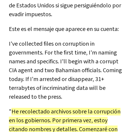
de
Estados
Unidos
si
sigue
persigui
é
ndolo
por
evadir
impuestos
.
Este
es
el
mensaje
que
aparece
en
su
cuenta
:
I
'
ve
collected
files
on
corruption
in
governments
.
For
the
first
time
,
I
'
m
naming
names
and
specifics
.
I
'
ll
begin
with
a
corrupt
CIA
agent
and
two
Bahamian
officials
.
Coming
today
.
If
I
'
m
arrested
or
disappear
,
31
+
terrabytes
of
incriminating
data
will
be
released
to
the
press
.
"
He
recolectado
archivos
sobre
la
corrupci
ó
n
en
los
gobiernos
.
Por
primera
vez
,
estoy
citando
nombres
y
detalles
.
Comenzar
é
con