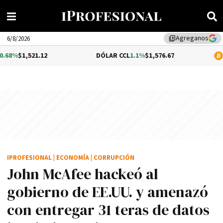
Agreganos
library_add
6/8/2026
.12
DÓLAR CCL
1.1%
$1,576.67
BITCOIN
0.2
IPROFESIONAL
|
ECONOMÍA
|
CORRUPCIÓN
John McAfee hackeó al
gobierno de EE.UU. y amenazó
con entregar 31 teras de datos