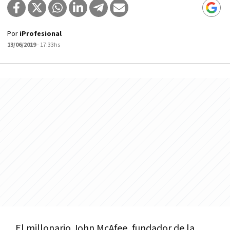
Por
iProfesional
13/06/2019
- 17:33hs
El
millonario
John
McAfee
,
fundador
de
la