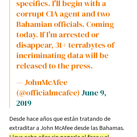
specifics
.
I
'
ll
begin
with
a
corrupt
CIA
agent
and
two
Bahamian
officials
.
Coming
today
.
If
I
'
m
arrested
or
disappear
,
31
+
terrabytes
of
incriminating
data
will
be
released
to
the
press
.
—
John
McAfee
(@
officialmcafee
)
June 9,
2019
Desde
hace
a
ñ
os
que
est
á
n
tratando
de
extraditar
a
John
McAfee
desde
las
Bahamas
.