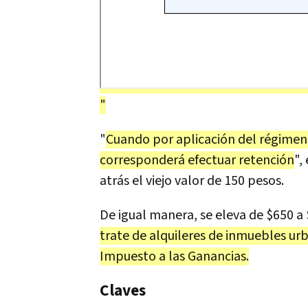
"
"
Cuando por aplicación del régimen, 
corresponderá efectuar retención
",
atrás el viejo valor de 150 pesos.
De igual manera, se eleva de $650 a
trate de alquileres de inmuebles urb
Impuesto a las Ganancias.
Claves