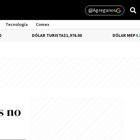
Agreganos
library_add
Tecnología
Comex
DÓLAR TURISTA
$1,976.00
DÓLAR MEP
4.35%
$1,579.
s no