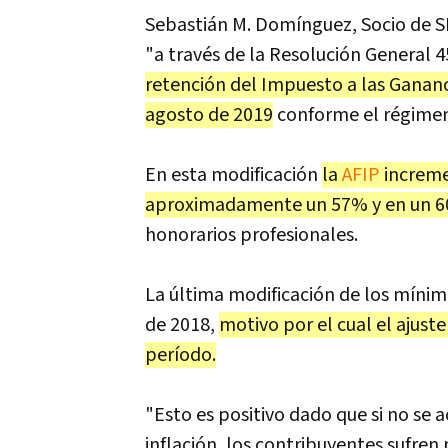
Sebastián M. Domínguez, Socio de SD
"a través de la Resolución General 
retención del Impuesto a las Gananci
agosto de 2019
conforme el régimen 
En esta modificación
la
AFIP
increme
aproximadamente un 57% y en un 60
honorarios profesionales.
La última modificación de los mínim
de 2018,
motivo por el cual el ajust
período.
"Esto es positivo dado que si no se
inflación, los contribuyentes sufre