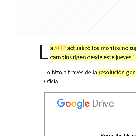
L
a
AFIP
actualizó los montos no suj
cambios rigen desde este jueves 1
Lo hizo a través de la
resolución gen
Oficial.