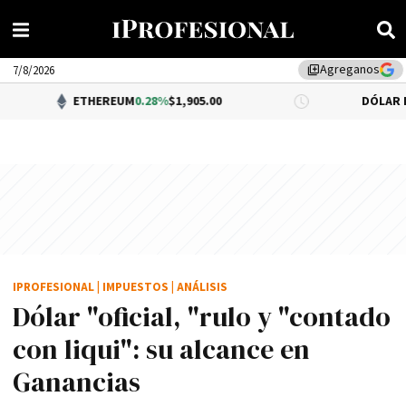
Agreganos
library_add
7/8/2026
ETHEREUM
0.28%
$1,905.00
DÓLAR BNA
$1,520
IPROFESIONAL
|
IMPUESTOS
|
ANÁLISIS
Dólar "oficial, "rulo y "contado
con liqui": su alcance en
Ganancias