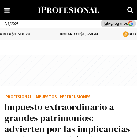
Agreganos
library_add
8/8/2026
0.79
DÓLAR CCL
$1,559.41
BITCOIN
0.12%
$
IPROFESIONAL
|
IMPUESTOS
|
REPERCUSIONES
Impuesto extraordinario a
grandes patrimonios:
advierten por las implicancias