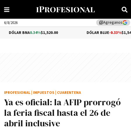
Agreganos
library_add
6/8/2026
R BNA
0.34%
$1,520.00
DÓLAR BLUE
-0.33%
$1,540.00
IPROFESIONAL
|
IMPUESTOS
|
CUARENTENA
Ya es oficial: la AFIP prorrogó
la feria fiscal hasta el 26 de
abril inclusive