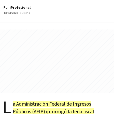
Por
iProfesional
13/04/2020
- 06:23hs
L
a Administración Federal de Ingresos
Públicos (AFIP) iprorrogó la feria fiscal