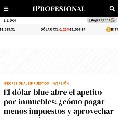
Agreganos
library_add
9/8/2026
DÓLAR CCL
-1.25%
$1,556.14
BITCOIN
1%
$64,
IPROFESIONAL
|
IMPUESTOS
|
INVERSIÓN
El dólar blue abre el apetito
por inmuebles: ¿cómo pagar
menos impuestos y aprovechar