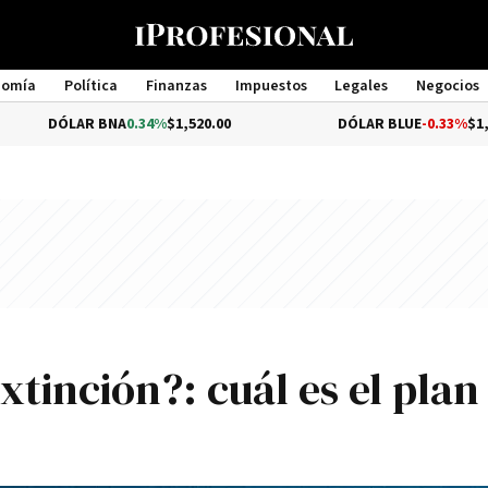
nomía
Política
Finanzas
Impuestos
Legales
Negocios
Management
AR BNA
0.34%
$1,520.00
DÓLAR BLUE
-0.33%
$1,540.00
tinción?: cuál es el plan