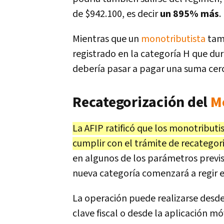
de $942.100, es decir
un 895% más
.
Mientras que un
monotributista
tamb
registrado en la categoría H que d
debería pasar a pagar una suma cerc
Recategorización del
M
La AFIP ratificó que los monotribut
cumplir con el trámite de recategor
en algunos de los parámetros previst
nueva categoría comenzará a regir e
La operación puede realizarse desd
clave fiscal o desde la aplicación mó