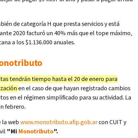
ién de categoría H que presta servicios y está
urante 2020 facturó un 40% más que el tope máximo,
ana a los $1.136.000 anuales.
onotributo
istas tendrán tiempo hasta el 20 de enero para
ización
en el caso de que hayan registrado cambios
os en el régimen simplificado para su actividad. La
n febrero.
e la web
www.monotributo.afip.gob.ar
con CUIT y
vil
"Mi
Monotributo
".