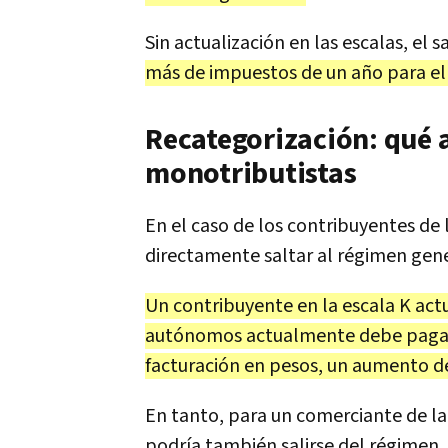
Sin actualización en las escalas, el 
más de impuestos de un año para el 
Recategorización: qué 
monotributistas
En el caso de los contribuyentes de l
directamente saltar al régimen gener
Un contribuyente en la escala K act
autónomos actualmente debe pagar 
facturación en pesos, un aumento de
En tanto, para un comerciante de l
podría también salirse del régimen, 