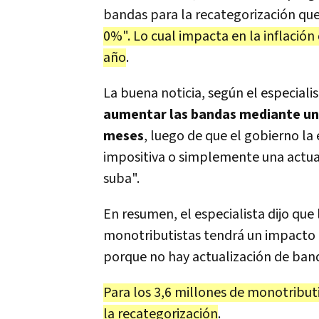
bandas para la recategorización que
0%". Lo cual impacta en la inflación
año
.
La buena noticia, según el especialis
aumentar las bandas mediante una
meses
, luego de que el gobierno la 
impositiva o simplemente una actua
suba".
En resumen, el especialista dijo que
monotributistas tendrá un impacto d
porque no hay actualización de band
Para los 3,6 millones de monotribut
la recategorización
.