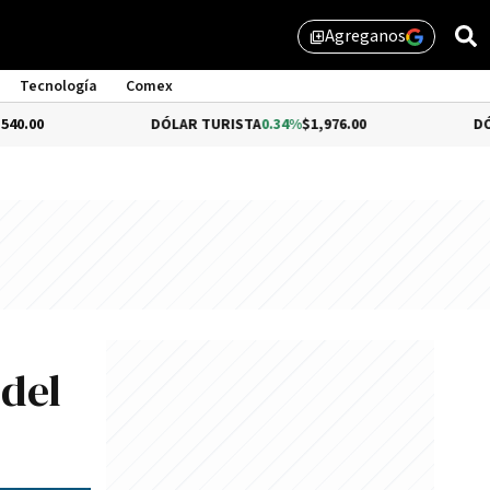
Agreganos
library_add
Tecnología
Comex
DÓLAR TURISTA
0.34%
$1,976.00
DÓLAR MEP
-
 del