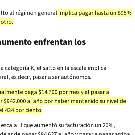
salto al régimen general
implica pagar hasta un 895%
otro.
aumento enfrentan los
a categoría K, el salto en la escala implica
al, es decir, pasar a ser autónomos.
ualmente paga $14.700 por mes y al pasar a
$942.000 al año por haber mantenido su nivel de
l 434 por ciento.
a escala H que aumentó su facturación un 20%,
dejar de pagar $94.637 al año y pasar a pagar arriba