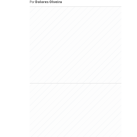
Por
Dolores Olveira