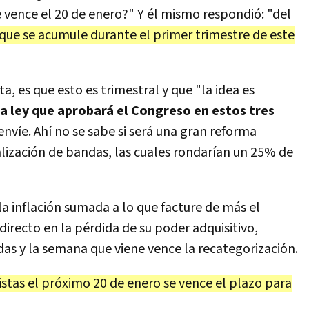
 vence el 20 de enero?" Y él mismo respondió: "del
 que se acumule durante el primer trimestre de este
ta, es que esto es trimestral y que "la idea es
 ley que aprobará el Congreso en estos tres
envíe. Ahí no se sabe si será una gran reforma
lización de bandas, las cuales rondarían un 25% de
 la inflación sumada a lo que facture de más el
irecto en la pérdida de su poder adquisitivo,
as y la semana que viene vence la recategorización.
istas el próximo 20 de enero se vence el plazo para