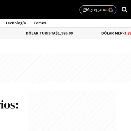
Agreganos
library_add
Tecnología
Comex
DÓLAR TURISTA
$1,976.00
DÓLAR MEP
-3.28%
$1,529.31
ios: