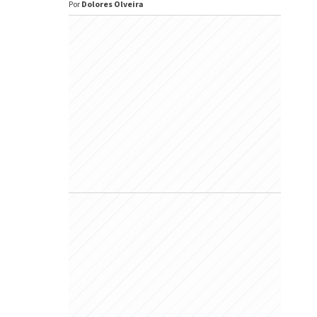
Por
Dolores Olveira